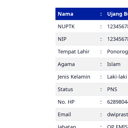
Nama
:
Ujang B
NUPTK
:
1234567
NIP
:
1234567
Tempat Lahir
:
Ponorog
Agama
:
Islam
Jenis Kelamin
:
Laki-laki
Status
:
PNS
No. HP
:
6289804
Email
:
dwipras
Jabatan
:
OP EMIS