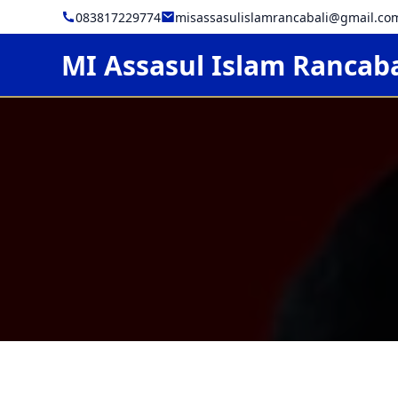
083817229774
misassasulislamrancabali@gmail.co
MI Assasul Islam Rancaba