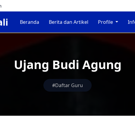
m
li
Beranda
Berita dan Artikel
Profile
In
Ujang Budi Agung
#Daftar Guru