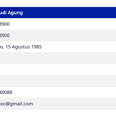
udi Agung
8900
8900
o, 15 Agustus 1985
40088
txo@gmail.com