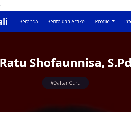
m
li
Beranda
Berita dan Artikel
Profile
In
Ratu Shofaunnisa, S.P
#Daftar Guru