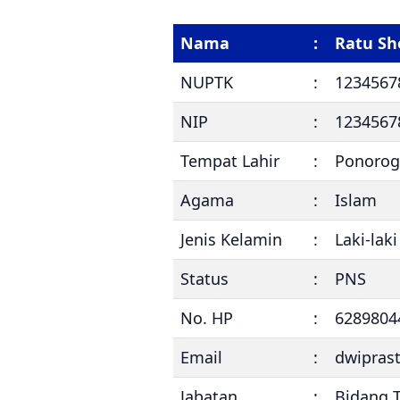
Nama
:
Ratu Sh
NUPTK
:
1234567
NIP
:
1234567
Tempat Lahir
:
Ponorog
Agama
:
Islam
Jenis Kelamin
:
Laki-laki
Status
:
PNS
No. HP
:
6289804
Email
:
dwipras
Jabatan
:
Bidang 