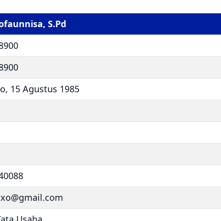
ofaunnisa, S.Pd
8900
8900
o, 15 Agustus 1985
40088
txo@gmail.com
Tata Usaha