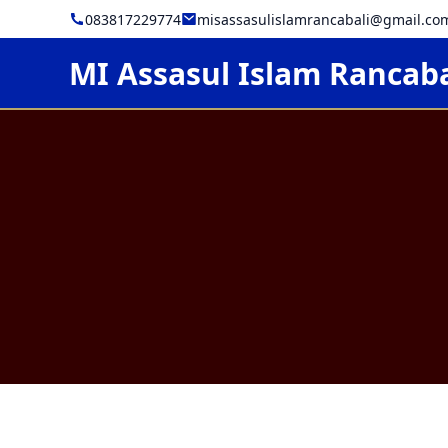
083817229774
misassasulislamrancabali@gmail.co
MI Assasul Islam Rancaba